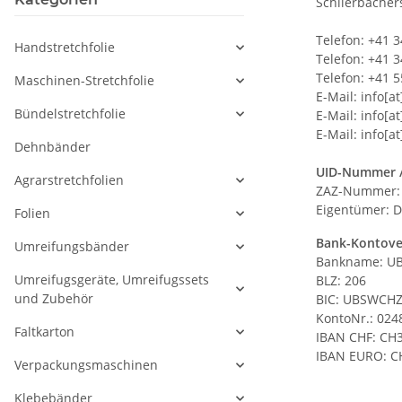
Schlierbacher
Telefon: +41 3
Handstretchfolie
Telefon: +41 3
Telefon: +41 
Maschinen-Stretchfolie
E-Mail: info[a
Bündelstretchfolie
E-Mail: info[a
E-Mail: info[a
Dehnbänder
UID-Nummer 
Agrarstretchfolien
ZAZ-Nummer: 
Eigentümer: D
Folien
Bank-Kontove
Umreifungsbänder
Bankname: UB
Umreifugsgeräte, Umreifugssets
BLZ: 206
und Zubehör
BIC: UBSWCH
KontoNr.: 024
Faltkarton
IBAN CHF: CH3
IBAN EURO: C
Verpackungsmaschinen
Klebebänder