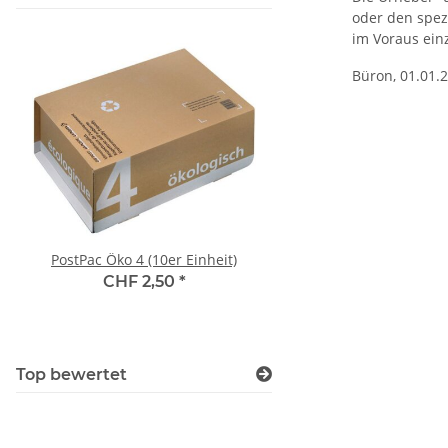
oder den spez
im Voraus ein
Büron, 01.01.
PostPac Öko 4 (10er Einheit)
Zwischenlagen-Kar
Wellpappe-Zuschnitte,
CHF 2,50
*
2'000 mm, 2-wellig, 
CHF 5,20
*
Top bewertet