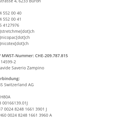
strasse 4, 6233 Büron
4 552 00 40
4 552 00 41
55 4127976
t]stretchme[dot]ch
t]nicopac[dot]ch
t]nicotex[dot]ch
/ MWST-Nummer: CHE-209.787.815
14599-2
avide Saverio Zampino
rbindung:
S Switzerland AG
ZH80A
8 00166139.01J
7 0024 8248 1661 3901 J
H60 0024 8248 1661 3960 A