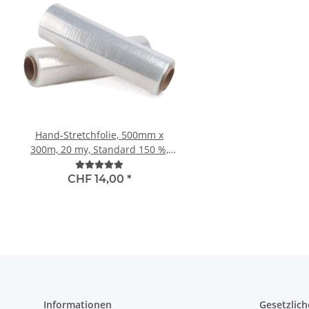
Hand-Stretchfolie, 500mm x
LDPE-Druckverschluss
300m, 20 my, Standard 150 %,
Zip Beutel 180 x 250 mm, 50my,
transparent
transparent
CHF 14,00
*
CHF 43,50
*
Informationen
Gesetzlich