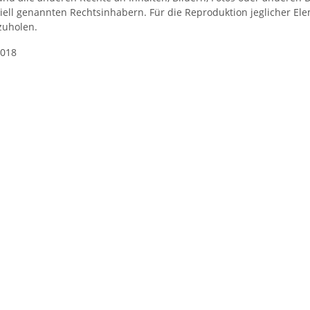
iell genannten Rechtsinhabern. Für die Reproduktion jeglicher Ele
zuholen.
2018
ton /
Bündelstretchfolie ohne
PostPac Öko
 1'200 x
Bremskern, 100mm(Kern:100mm)
CH
2.40 BC
x 150m, transparent, 23 my,
CHF 3,50
*
Standard 150% (40 RL/Karton),
inkl. 1 Abroller