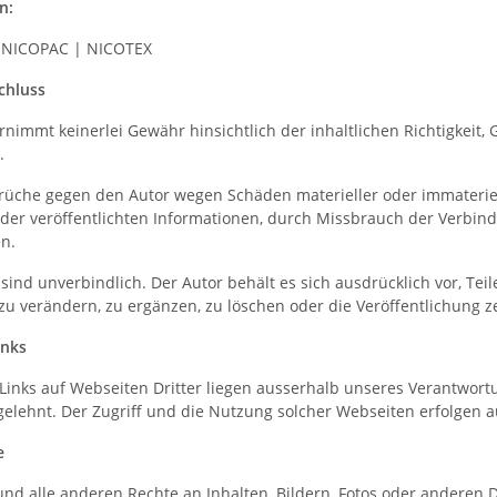
n:
 NICOPAC | NICOTEX
chluss
nimmt keinerlei Gewähr hinsichtlich der inhaltlichen Richtigkeit, Ge
.
üche gegen den Autor wegen Schäden materieller oder immateriell
der veröffentlichten Informationen, durch Missbrauch der Verbin
n.
 sind unverbindlich. Der Autor behält es sich ausdrücklich vor, T
u verändern, zu ergänzen, zu löschen oder die Veröffentlichung ze
inks
Links auf Webseiten Dritter liegen ausserhalb unseres Verantwortu
elehnt. Der Zugriff und die Nutzung solcher Webseiten erfolgen a
e
und alle anderen Rechte an Inhalten, Bildern, Fotos oder anderen 