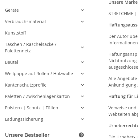
Unsere Marke
Geräte
STRETCHME |
Verbrauchsmaterial
Haftungsauss
Kunststoff
Der Autor über
Informationen
Taschen / Raschelsäcke /
Palettennetz
Haftungsanspr
Nichtnutzung 
Beutel
ausgeschlosse
Wellpappe auf Rollen / Holzwolle
Alle Angebote
Ankündigung z
Kantenschutzprofile
Haftung für L
Paletten / Zwischenlagenkarton
Verweise und 
Polstern | Schutz | Füllen
Webseiten abg
Ladungssicherung
Urheberrecht
Unsere Bestseller
Die Urheber- 