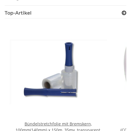
Top-Artikel
Bündelstretchfolie mit Bremskern,
100mm(140mm) x 150m, 35my, transparent,
(COM