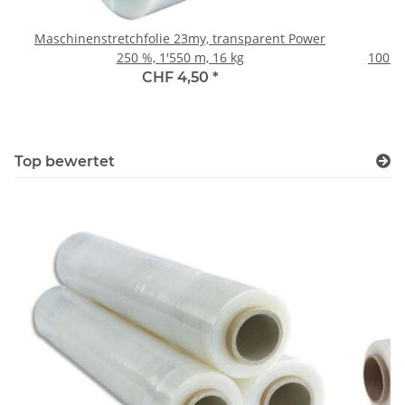
Maschinenstretchfolie 23my, transparent Power
250 %, 1'550 m, 16 kg
100mm(140m
(40 R
CHF 4,50
*
Top bewertet