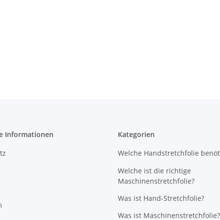
hfolie
NICOTEX-Gewebeband (Woven
TESA PP-
20 (ELIT)
Strap) 16 mm STANDARD, 850 m,
geräuscha
 x 300m
450 kg Reissfestigkeit
CHF 109,00
*
CH
e Informationen
Kategorien
tz
Welche Handstretchfolie benöt
Welche ist die richtige
Maschinenstretchfolie?
Was ist Hand-Stretchfolie?
m
Was ist Maschinenstretchfolie?