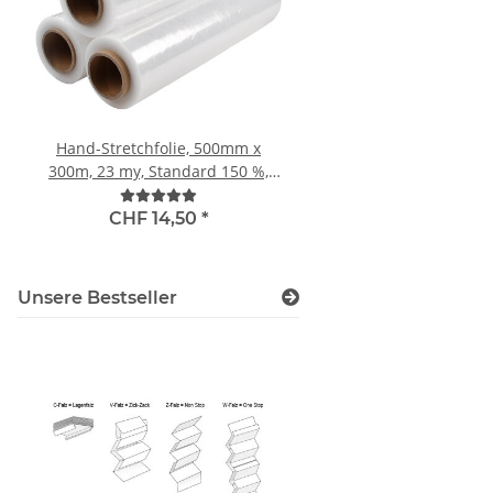
Hand-Stretchfolie, 500mm x
Komposit-Polyest
300m, 23 my, Standard 150 %,
Umreifungsband (CO
transparent
STRAP) STRONG, 25 mm
CHF 90,00
natur, 800 kg Reissfe
CHF 14,50
*
Unsere Bestseller