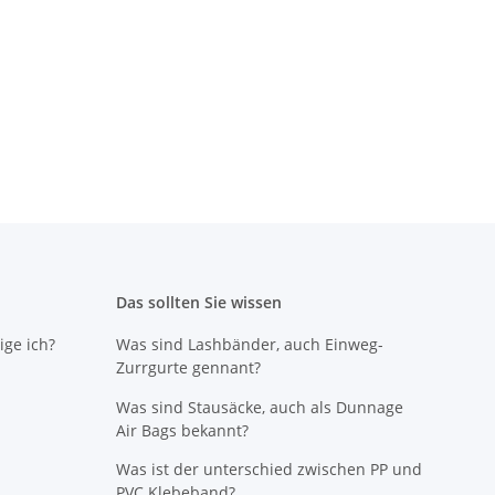
Klebeband 4024
SEMYTOP Toilettenpapier 4-lagig
Pa
rm, 50mm x 66m,
hochweiss, 150 Blatt (ST-88015)
12
braun
exquisite Qualität der
Spitzenklasse
F 3,15
*
CHF 0,50
*
Das sollten Sie wissen
ige ich?
Was sind Lashbänder, auch Einweg-
Zurrgurte gennant?
Was sind Stausäcke, auch als Dunnage
Air Bags bekannt?
Was ist der unterschied zwischen PP und
PVC Klebeband?