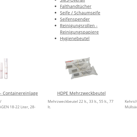
Falthandtücher
Seife / Schaumseife
Seifenspender
Reinigungsrollen -
Reinigungspapiere
Hygienebeutel
 - Containereinlage
HDPE Mehrzweckbeutel
/
Mehrzweckbeutel 22 lt., 33 lt., 55 lt., 77
Kehric
EN 18-22 Liter, 28-
lt.
Müllsäc