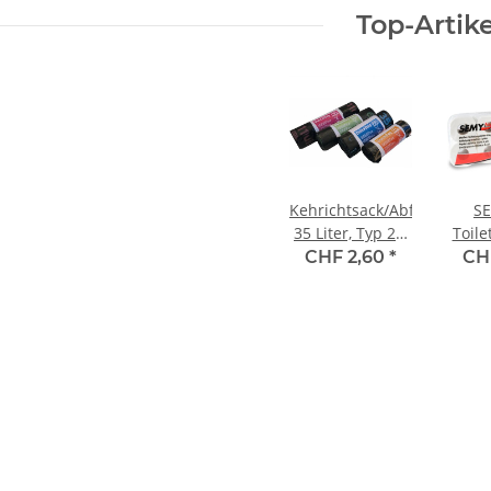
Top-Artike
Kehrichtsack/Abfallsack
S
35 Liter, Typ 20,
Toile
20 Säcke/Rolle,
4
CHF 2,60
*
CH
aus recyceltes
hoch
PE
Blatt
ex
Qua
Spit