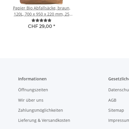
Papier Bio Abfallsäcke, braun,
Hi-Tech Handstretc
120L, 700 x 950 x 220 mm, 25
transparent Typ POWER
Stück pro Pack
15 my, 150%, 450mm
CHF 29,00
*
CHF 4,00
*
Informationen
Gesetzlich
Öffnungszeiten
Datenschu
Wir über uns
AGB
Zahlungsmöglichkeiten
Sitemap
Lieferung & Versandkosten
Impressu