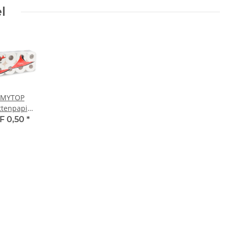
l
EMYTOP
ttenpapier
-lagig
F 0,50
*
weiss, 150
 (ST-88015)
quisite
lität der
zenklasse