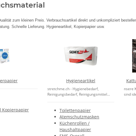
chsmaterial
ualität zum kleinen Preis. Verbrauchsartikel direkt und unkompliziert bestelle
ung. Schnelle Lieferung. Hygieneartikel, Kopierpapier usw.
erpapier
Hygieneartikel
Katt
stretchme.ch - Hygienebedarf,
nsere K
Reinigungsbedarf, Reinigungsmittel...
sind ide
d Kopierpapier
Toilettenpapier
Atemschutzmasken
Küchenrollen /
Haushaltpapier
SMS-Overall