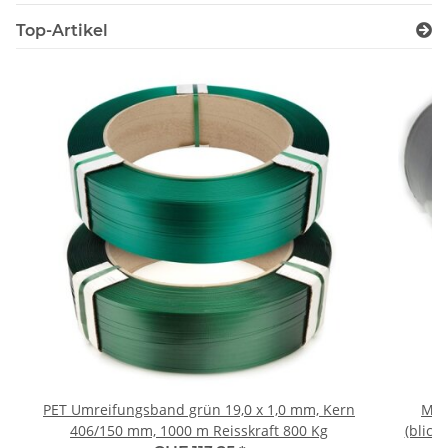
Top-Artikel
PET Umreifungsband grün 19,0 x 1,0 mm, Kern
Mas
406/150 mm, 1000 m Reisskraft 800 Kg
(blick