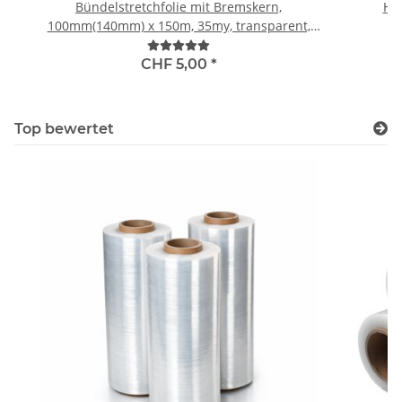
Bündelstretchfolie mit Bremskern,
Han
100mm(140mm) x 150m, 35my, transparent,
Standard 150% (30 RL pro Karton), inkl. 1 Abroller
pro Karton
CHF 5,00
*
Top bewertet