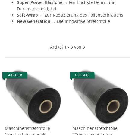
Super-Power-Blasfolie
→ Für höchste Dehn- und
Durchstossfestigkeit
Safe-Wrap
→ Zur Reduzierung des Folienverbrauchs
New Generation
→ Die innovative Stretchfolie
Artikel 1 - 3 von 3
AUF LAGER
AUF LAGER
Maschinenstretchfolie
Maschinenstretchfolie
17my, schwarz opak
20my, schwarz opak