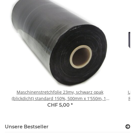
Maschinenstretchfolie 23my, schwarz opak
Umr
(blickdicht) standard 150%, 500mm x 1'550m, 16
Rei
kg/Rolle
CHF 5,00
*
Unsere Bestseller