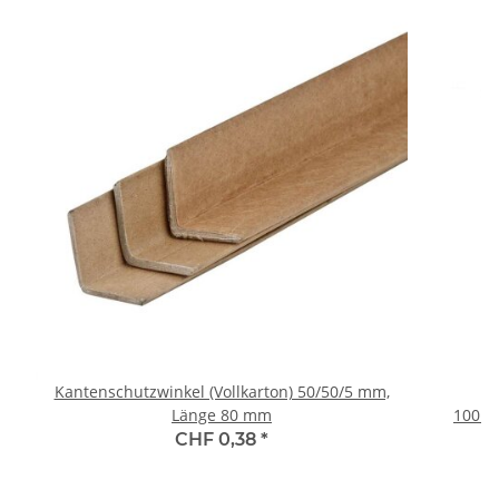
Kantenschutzwinkel (Vollkarton) 50/50/5 mm,
Länge 80 mm
100mm(140m
(40 R
CHF 0,38
*