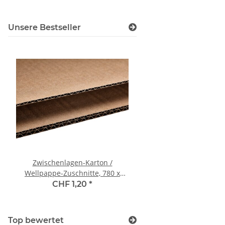
Unsere Bestseller
Zwischenlagen-Karton /
Falt-/ Papierhandtücher
Wellpappe-Zuschnitte, 780 x
1-lagig, gefaltet: L 10 
1'180 mm, 1-wellig, 1.30 C
CHF 1,20
*
CHF 98,00
*
Top bewertet