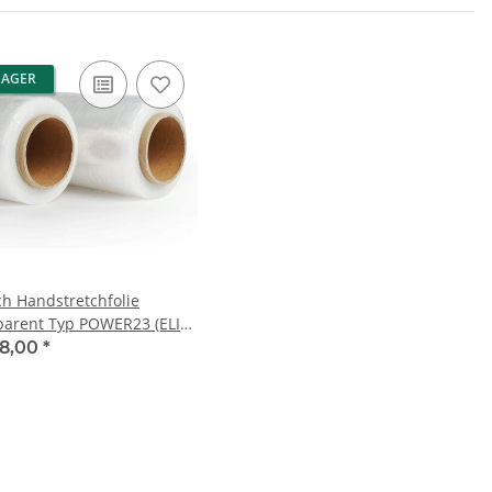
LAGER
ch Handstretchfolie
parent Typ POWER23 (ELIT)
, 150%, 450mm x 300m
8,00
*