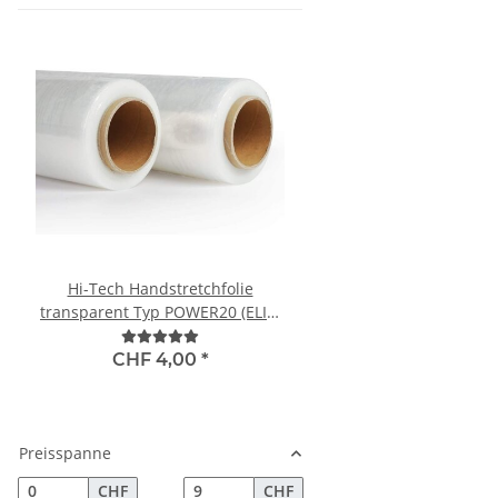
Hi-Tech Handstretchfolie
Papier Bio Abfallsäcke
transparent Typ POWER20 (ELIT)
120L, 700 x 950 x 22
15 my, 150%, 450mm x 300m
Stück pro Pac
CHF 4,00
*
CHF 29,00
*
Preisspanne
CHF
CHF