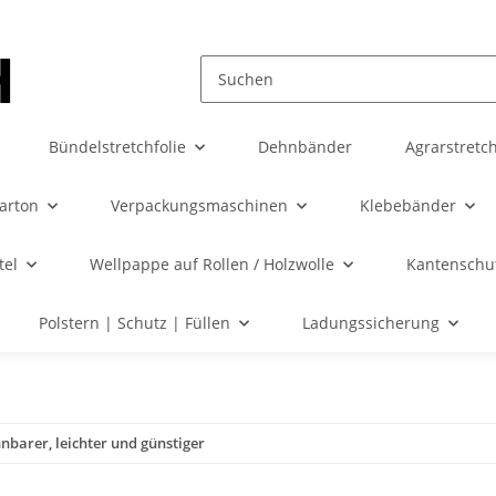
Bündelstretchfolie
Dehnbänder
Agrarstretch
karton
Verpackungsmaschinen
Klebebänder
tel
Wellpappe auf Rollen / Holzwolle
Kantenschut
Polstern | Schutz | Füllen
Ladungssicherung
hnbarer, leichter und günstiger