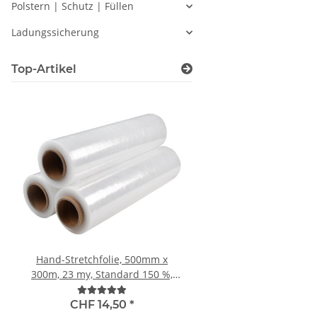
Polstern | Schutz | Füllen
Ladungssicherung
Top-Artikel
Hand-Stretchfolie, 500mm x
Komposit-Polyest
300m, 23 my, Standard 150 %,
Umreifungsband (CO
transparent
STRAP) STRONG, 25 mm
CHF 90,00
natur, 800 kg Reissfe
CHF 14,50
*