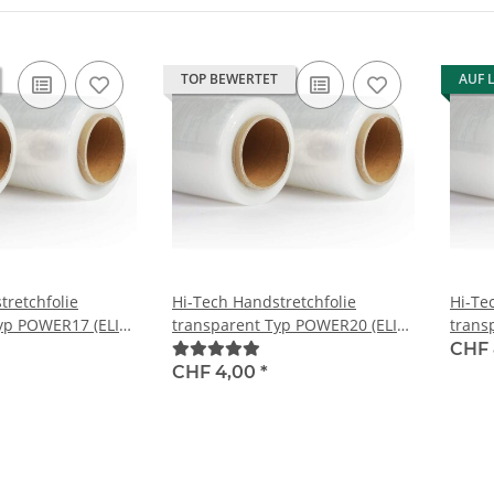
TOP BEWERTET
AUF 
tretchfolie
Hi-Tech Handstretchfolie
Hi-Te
yp POWER17 (ELIT)
transparent Typ POWER20 (ELIT)
trans
 450mm x 300m
15 my, 150%, 450mm x 300m
17 my
CHF 
CHF 4,00
*