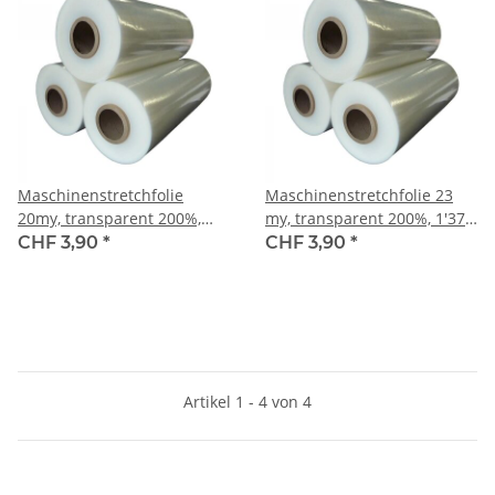
Maschinenstretchfolie
Maschinenstretchfolie 23
20my, transparent 200%,
my, transparent 200%, 1'370
1'650 m, 16 kg / Rolle
m, 16 kg / Rolle
CHF 3,90
*
CHF 3,90
*
Artikel 1 - 4 von 4