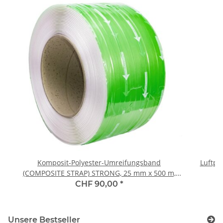
Komposit-Polyester-Umreifungsband
Luftpol
(COMPOSITE STRAP) STRONG, 25 mm x 500 m,
natur, 800 kg Reissfestigkeit
CHF 90,00
*
Unsere Bestseller