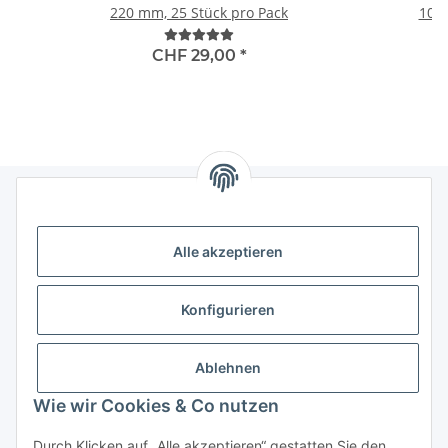
220 mm, 25 Stück pro Pack
100
Standar
CHF 29,00
*
Informationen
Alle akzeptieren
Gesetzliche Informationen
Konfigurieren
Kategorien
Ablehnen
Das sollten Sie wissen
Wie wir Cookies & Co nutzen
Durch Klicken auf „Alle akzeptieren“ gestatten Sie den