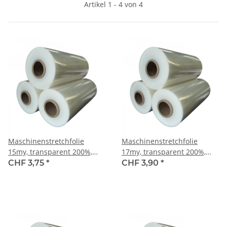
Artikel 1 - 4 von 4
Maschinenstretchfolie
Maschinenstretchfolie
15my, transparent 200%,
17my, transparent 200%,
2'400 m, 17.5 kg / Rolle
1'950 m, 16 kg / Rolle
CHF 3,75
*
CHF 3,90
*