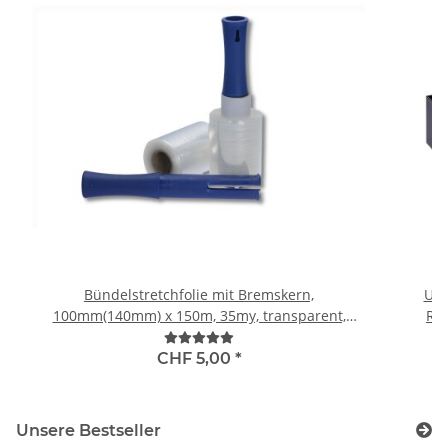
Bündelstretchfolie mit Bremskern,
Umr
100mm(140mm) x 150m, 35my, transparent,
Rei
Standard 150% (30 RL pro Karton), inkl. 1 Abroller
pro Karton
CHF 5,00
*
Unsere Bestseller