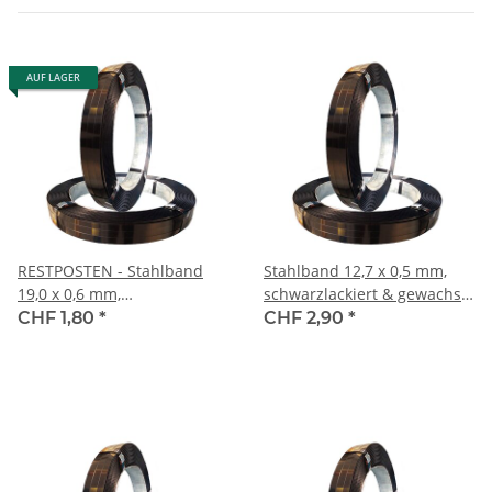
AUF LAGER
RESTPOSTEN - Stahlband
Stahlband 12,7 x 0,5 mm,
19,0 x 0,6 mm,
schwarzlackiert & gewachst,
schwarzlackiert & gewachst,
Packenwicklung
CHF 1,80
*
CHF 2,90
*
Packenwicklung