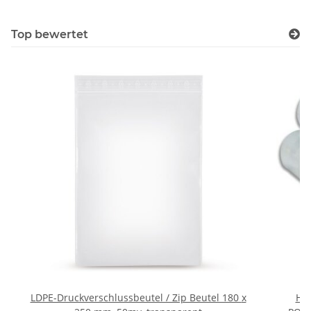
Top bewertet
LDPE-Druckverschlussbeutel / Zip Beutel 180 x
Hi-