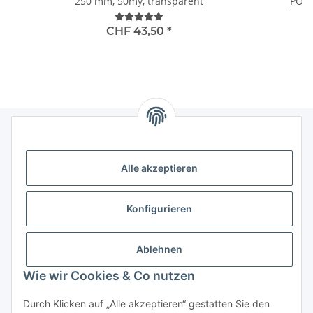
250 mm, 50my, transparent
POWE
CHF 43,50
*
Informationen
Alle akzeptieren
Gesetzliche Informationen
Konfigurieren
Kategorien
Ablehnen
Das sollten Sie wissen
Wie wir Cookies & Co nutzen
Durch Klicken auf „Alle akzeptieren“ gestatten Sie den