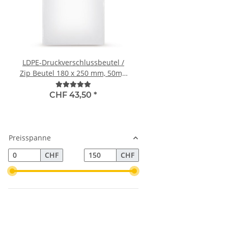
LDPE-Druckverschlussbeutel /
Bündelstretchfolie
Zip Beutel 180 x 250 mm, 50my,
Bremskern, 100mm(1
transparent
150m, 35my, transp
Standard 150% (30 
CHF 43,50
*
CHF 5,00
*
Karton), inkl. 1 Abrol
Karton
Preisspanne
CHF
CHF