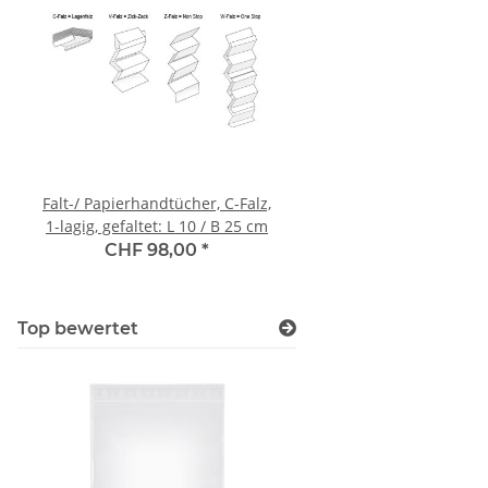
Falt-/ Papierhandtücher, C-Falz,
Kantenschutzwinkel (Vo
1-lagig, gefaltet: L 10 / B 25 cm
50/50/5 mm, Länge
CHF 98,00
*
CHF 0,38
*
Top bewertet