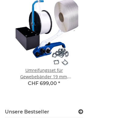
Umreifungsset für
Maschinenstretchfoli
Gewebebänder 19 mm,
schwarz opak (blick
Reissfestigkeit 830 kg, ideal für
standard 150%, 500mm 
CHF 699,00
*
CHF 5,00
*
Einsteiger
16 kg/Rolle
Unsere Bestseller