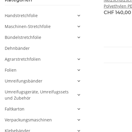
Polyethylen 
STARK, FW 25 
CHF 140,0
Handstretchfolie
/ Rollen zu 20
Maschinen-Stretchfolie
Bündelstretchfolie
Dehnbänder
Agrarstretchfolien
Folien
Umreifungsbänder
Umreifugsgeräte, Umreifugssets
und Zubehör
Faltkarton
Verpackungsmaschinen
Klebebänder