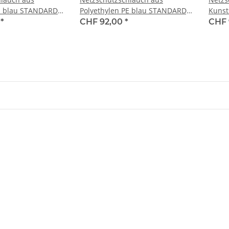
PE blau STANDARD
Polyethylen PE blau STANDARD,
Kunsts
blau /ø 10 - 25 mm
TK 25 blau /ø 25 - 55 mm /
mm
0
*
CHF 92,00
*
CHF 
0 m
Rollen zu 250 m