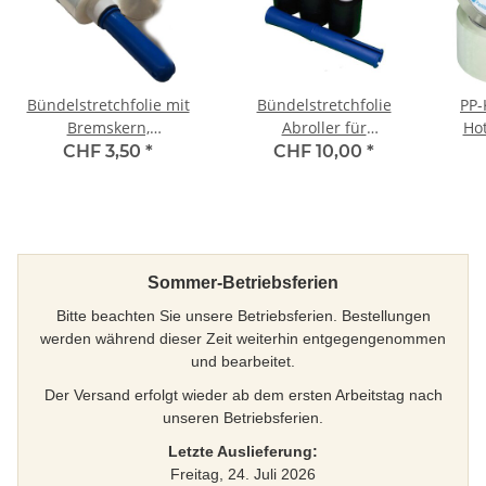
Bündelstretchfolie mit
Bündelstretchfolie
PP-
Bremskern,
Abroller für
Ho
100mm(140mm) x 150m,
Bündelstretchfolie mit
Foli
CHF 3,50
*
CHF 10,00
*
23 my, Standard 150%
Bremskern
(la
(40 RL pro Karton), inkl. 1
Abroller pro Karton
Sommer-Betriebsferien
Bitte beachten Sie unsere Betriebsferien. Bestellungen
werden während dieser Zeit weiterhin entgegengenommen
und bearbeitet.
Der Versand erfolgt wieder ab dem ersten Arbeitstag nach
unseren Betriebsferien.
Letzte Auslieferung:
Freitag, 24. Juli 2026