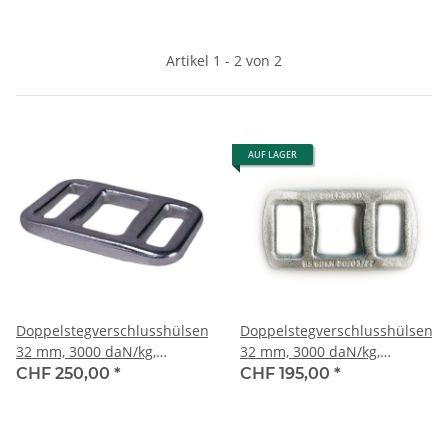
Artikel 1 - 2 von 2
AUF LAGER
Doppelstegverschlusshülsen,
Doppelstegverschlusshülsen,
32 mm, 3000 daN/kg,
32 mm, 3000 daN/kg,
geschmiedet, 50 Stk./Karton
geschmiedet, 50 Stk./Karton
CHF 250,00
*
CHF 195,00
*