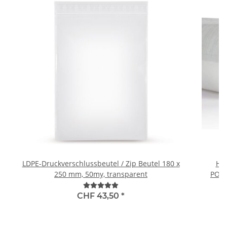
LDPE-Druckverschlussbeutel / Zip Beutel 180 x
Hi-
250 mm, 50my, transparent
POWE
CHF 43,50
*