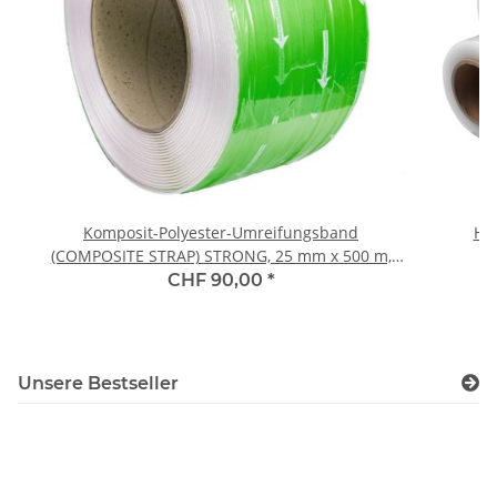
Komposit-Polyester-Umreifungsband
Han
(COMPOSITE STRAP) STRONG, 25 mm x 500 m,
natur, 800 kg Reissfestigkeit
CHF 90,00
*
Unsere Bestseller