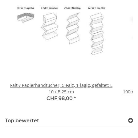
Falt-/ Papierhandtücher, C-Falz, 1-lagig, gefaltet: L
10 / B 25 cm
100mm(
Stand
CHF 98,00
*
Top bewertet