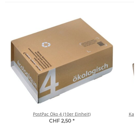
PostPac Öko 4 (10er Einheit)
Kant
CHF 2,50
*