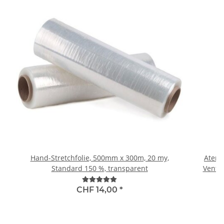
Hand-Stretchfolie, 500mm x 300m, 20 my,
Atems
Standard 150 %, transparent
Ventil
au
CHF 14,00
*