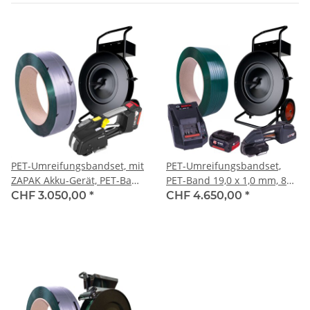
PET-Umreifungsbandset, mit
PET-Umreifungsbandset,
ZAPAK Akku-Gerät, PET-Band
PET-Band 19,0 x 1,0 mm, 800
15,5 x 0,9 mm, 557 kg
kg Reissfestigkeit
CHF 3.050,00
*
CHF 4.650,00
*
Reissfestigkeit