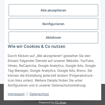
Informationen
Alle akzeptieren
Gesetzliche Informationen
Konfigurieren
Kategorien
Ablehnen
Das sollten Sie wissen
Wie wir Cookies & Co nutzen
Durch Klicken auf „Alle akzeptieren“ gestatten Sie den
Einsatz folgender Dienste auf unserer Website: YouTube,
Vimeo, ReCaptcha, Google Analytics, Google Ads, Google
Tag Manager, Google Analytics, Google Ads, Brevo. Sie
können die Einstellung jederzeit ändern (Fingerabdruck-
* Alle Preise exkl. MwSt., zzgl.
Versand
Icon links unten). Weitere Details finden Sie unter
Konfigurieren
und in unserer
Datenschutzerklärung
.
© Verpackungssysteme DS
© stretchme.ch ist eine Marke der
Verpackungssysteme DS, Bifangstrasse 23, 6233 Büron, Tel.Nr. +41 34
Impressum
|
Datenschutz
552 00 40, info[at]stretchme[dot]ch
Powered by
JTL-Shop