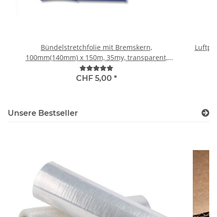
Bündelstretchfolie mit Bremskern,
Luftpol
100mm(140mm) x 150m, 35my, transparent,
Standard 150% (30 RL pro Karton), inkl. 1 Abroller
pro Karton
CHF 5,00
*
Unsere Bestseller