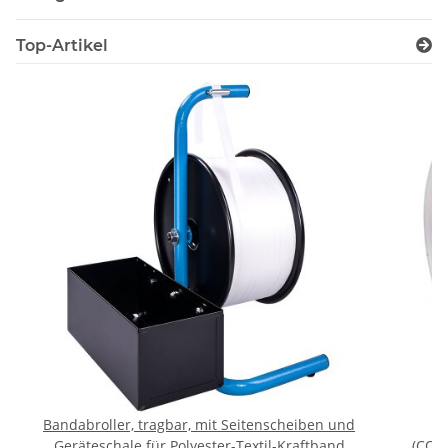
Top-Artikel
Bandabroller, tragbar, mit Seitenscheiben und
Geräteschale für Polyester-Textil-Kraftband
(COM