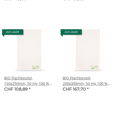
AUF LAGER
AUF LAGER
BIO Flachbeutel,
BIO Flachbeutel,
150x250mm, 50 my 100 %
200x300mm, 50 my 100 %
biologisch abbaubar
biologisch abbaubar
CHF 108,89
*
CHF 167,70
*