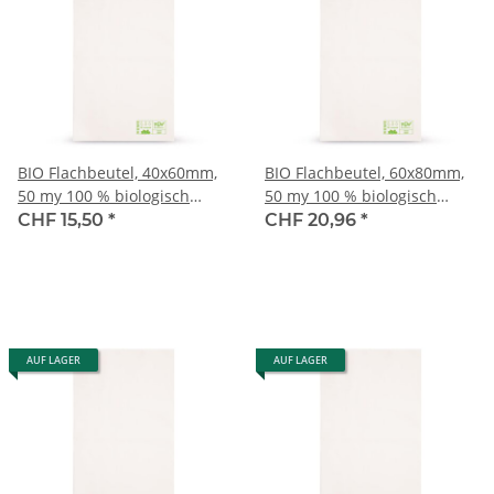
BIO Flachbeutel, 40x60mm,
BIO Flachbeutel, 60x80mm,
50 my 100 % biologisch
50 my 100 % biologisch
abbaubar
abbaubar
CHF 15,50
*
CHF 20,96
*
AUF LAGER
AUF LAGER