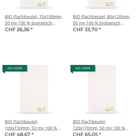
BIO Flachbeutel, 70x100mm,
BIO Flachbeutel, 80x120mm,
50 my 100 % biologisch
50 my 100 % biologisch
abbaubar
abbaubar
CHF 26,36
*
CHF 33,70
*
AUF LAGER
AUF LAGER
BIO Flachbeutel,
BIO Flachbeutel,
100x150mm, 50 my 100 %
120x170mm, 50 my 100 %
biologisch abbaubar
biologisch abbaubar
CHF 48,67
*
CHF 65,05
*