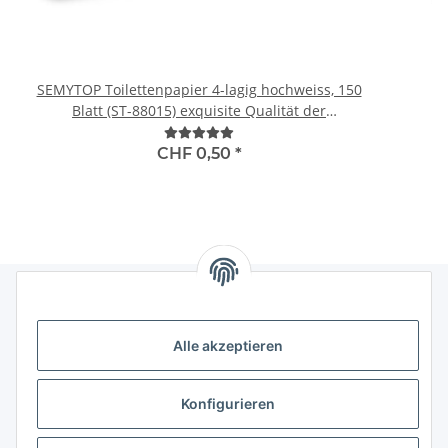
SEMYTOP Toilettenpapier 4-lagig hochweiss, 150
N
Blatt (ST-88015) exquisite Qualität der
"
Spitzenklasse
CHF 0,50
*
Informationen
Alle akzeptieren
Gesetzliche Informationen
Konfigurieren
Kategorien