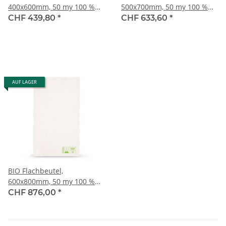
400x600mm, 50 my 100 %
500x700mm, 50 my 100 %
biologisch abbaubar
biologisch abbaubar
CHF 439,80
*
CHF 633,60
*
AUF LAGER
BIO Flachbeutel,
600x800mm, 50 my 100 %
biologisch abbaubar
CHF 876,00
*