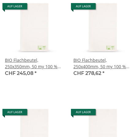
AUF LAGER
AUF LAGER
BIO Flachbeutel,
BIO Flachbeutel,
250x350mm, 50 my 100 %
250x400mm, 50 my 100 %
biologisch abbaubar
biologisch abbaubar
CHF 245,08
*
CHF 278,62
*
AUF LAGER
AUF LAGER