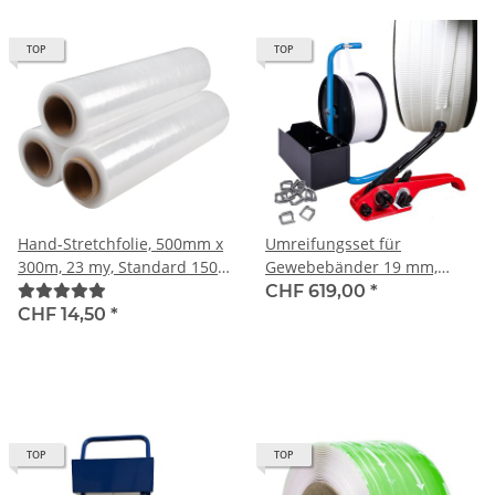
TOP
TOP
Hand-Stretchfolie, 500mm x
Umreifungsset für
300m, 23 my, Standard 150
Gewebebänder 19 mm,
%, transparent
Reissfestigkeit 830 kg, ideal
CHF 619,00
*
für Einsteiger
CHF 14,50
*
TOP
TOP