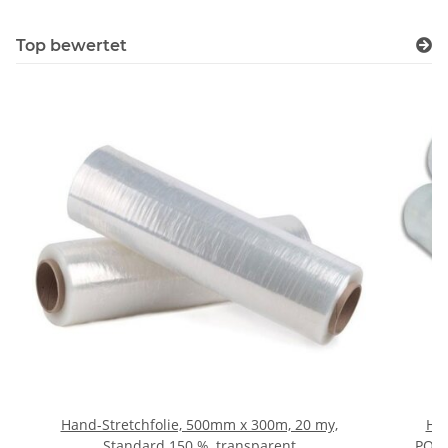
Top bewertet
Hand-Stretchfolie, 500mm x 300m, 20 my,
Hi-
Standard 150 %, transparent
POWE