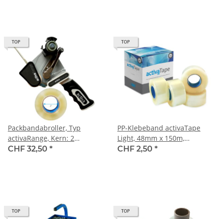
pro Karton
TOP
TOP
Packbandabroller, Typ
PP-Klebeband activaTape
activaRange, Kern: 2
Light, 48mm x 150m,
inches/5.08 cm, Abroller für
transparent, bis 40 kg
CHF 32,50
*
CHF 2,50
*
150 Lfm Packband
TOP
TOP