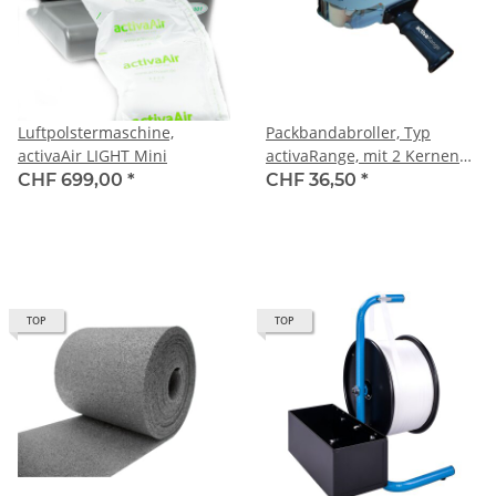
Luftpolstermaschine,
Packbandabroller, Typ
activaAir LIGHT Mini
activaRange, mit 2 Kernen
und Sicherheitsmesser,
CHF 699,00
*
CHF 36,50
*
Abroller für 50-150 Lfm
Packband
TOP
TOP