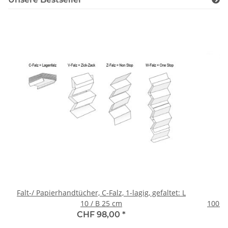
Falt-/ Papierhandtücher, C-Falz, 1-lagig, gefaltet: L
10 / B 25 cm
100mm(140m
(40 R
CHF 98,00
*