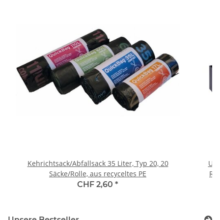
Kehrichtsack/Abfallsack 35 Liter, Typ 20, 20
Umr
Säcke/Rolle, aus recyceltes PE
Rei
CHF 2,60
*
Unsere Bestseller