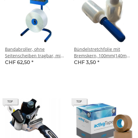
Bandabroller, ohne
Bündelstretchfolie mit
Seitenscheiben tragbar, mit
Bremskern, 100mm(140mm)
Geräteschale für
x 150m, 23 my, Standard
CHF 62,50
*
CHF 3,50
*
Textilbänder,
150% (40 RL pro Karton),
Kerndurchmesser 76 mm
inkl. 1 Abroller pro Karton
TOP
TOP