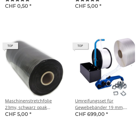
der Spitzenklasse
Standard 150% (30 RL pro
CHF 0,50
*
CHF 5,00
*
Karton), inkl. 1 Abroller pro
Karton
TOP
TOP
Maschinenstretchfolie
Umreifungsset für
23my, schwarz opak
Gewebebänder 19 mm,
(blickdicht) standard 150%,
Reissfestigkeit 830 kg, ideal
CHF 5,00
*
CHF 699,00
*
500mm x 1'550m, 16
für Einsteiger
kg/Rolle