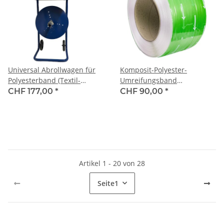
Universal Abrollwagen für
Komposit-Polyester-
Polyesterband (Textil-
Umreifungsband
Kraftbänder, gewebt,
(COMPOSITE STRAP)
CHF 177,00
*
CHF 90,00
*
Fadenstrukturband,
STRONG, 25 mm x 500 m,
Kompositband und PP-
natur, 800 kg Reissfestigkeit
Umreifungsbänder), mit
Seitenscheiben fahrbar, mit
Geräteschale,
Kerndurchmesser
Artikel 1 - 20 von 28
76/150/200/280 mm
Seite
1