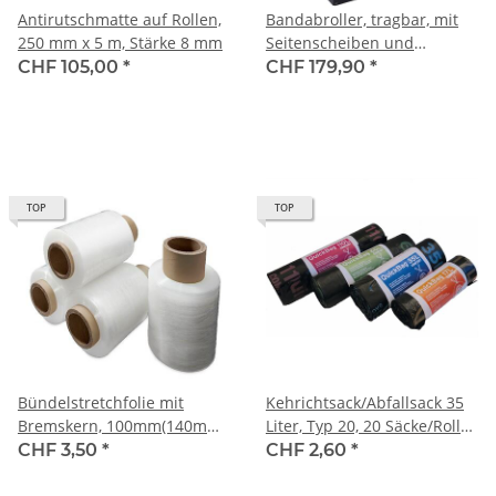
Antirutschmatte auf Rollen,
Bandabroller, tragbar, mit
250 mm x 5 m, Stärke 8 mm
Seitenscheiben und
Geräteschale für Polyester-
CHF 105,00
*
CHF 179,90
*
Textil-Kraftband gewebt,
Fadenstrukturband und
mini PP-Bänder,
Kerndurchmesser 60-76 mm
TOP
TOP
Bündelstretchfolie mit
Kehrichtsack/Abfallsack 35
Bremskern, 100mm(140mm)
Liter, Typ 20, 20 Säcke/Rolle,
x 150m, 23 my, Standard
aus recyceltes PE
CHF 3,50
*
CHF 2,60
*
150%, transparent, 24 RL
pro Karton, inkl. 1 Abroller