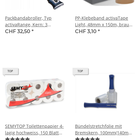
Packbandabroller, Typ
PP-Klebeband activaTape
activaRange, Kern: 3
Light, 48mm x 150m, braun,
inches/7.62 cm, Abroller für
bis 40 kg
CHF 32,50
*
CHF 3,10
*
50-66 Lfm Packband
TOP
TOP
SEMYTOP Toilettenpapier 4-
Bündelstretchfolie mit
lagig hochweiss, 150 Blatt
Bremskern, 100mm(140mm)
(ST-88015) exquisite Qualität
x 150m, 35my, transparent,