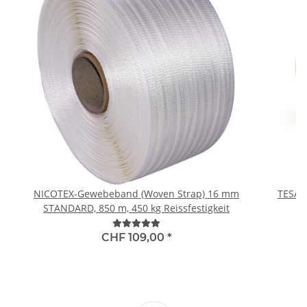
NICOTEX-Gewebeband (Woven Strap) 16 mm
TESA 
STANDARD, 850 m, 450 kg Reissfestigkeit
CHF 109,00
*