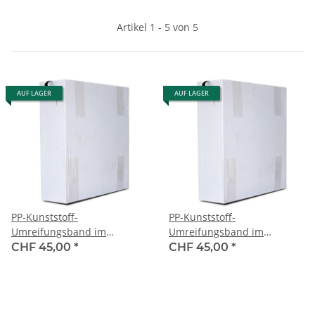
Artikel 1 - 5 von 5
AUF LAGER
AUF LAGER
PP-Kunststoff-
PP-Kunststoff-
Umreifungsband im
Umreifungsband im
Spendekarton, ohne Kern,
Spendekarton, ohne Kern,
CHF 45,00
*
CHF 45,00
*
blau 12.0 x 0.55 / 1'000 m -
schwarz 12.0 x 0.55 / 1'000
Reisskraft 150 kg
m - Reisskraft 150 kg