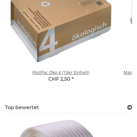
PostPac Öko 4 (10er Einheit)
Maschi
CHF 2,50
*
Top bewertet