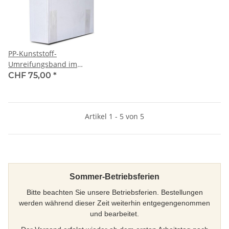
PP-Kunststoff-
Umreifungsband im
Spendekarton, mit Kern,
CHF 75,00
*
schwarz 16.0 x 0.55 / 1'000
m - Reisskraft 225 kg
Artikel 1 - 5 von 5
Sommer-Betriebsferien
Bitte beachten Sie unsere Betriebsferien. Bestellungen
werden während dieser Zeit weiterhin entgegengenommen
und bearbeitet.