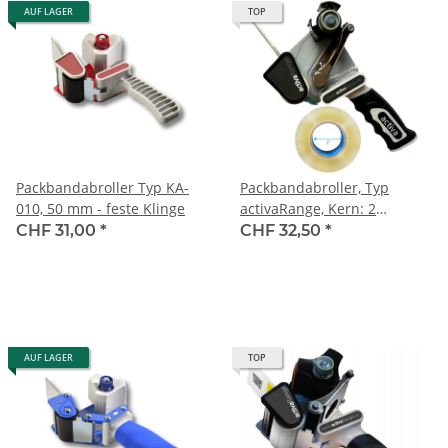
AUF LAGER
TOP
Packbandabroller Typ KA-
Packbandabroller, Typ
010, 50 mm - feste Klinge
activaRange, Kern: 2
inches/5.08 cm, Abroller für
CHF 31,00
*
CHF 32,50
*
150 Lfm Packband
AUF LAGER
TOP