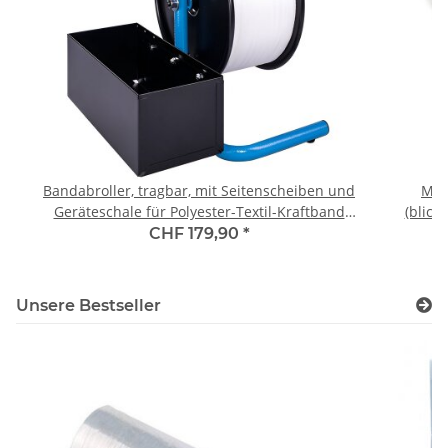
Bandabroller, tragbar, mit Seitenscheiben und
Mas
Geräteschale für Polyester-Textil-Kraftband
(blick
gewebt, Fadenstrukturband und mini PP-Bänder,
CHF 179,90
*
Kerndurchmesser 60-76 mm
Unsere Bestseller