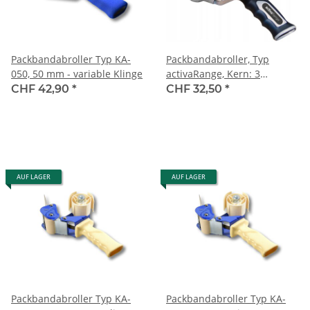
Packbandabroller Typ KA-
Packbandabroller, Typ
050, 50 mm - variable Klinge
activaRange, Kern: 3
inches/7.62 cm, Abroller für
CHF 42,90
*
CHF 32,50
*
50-66 Lfm Packband
AUF LAGER
AUF LAGER
Packbandabroller Typ KA-
Packbandabroller Typ KA-