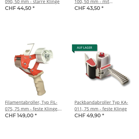
090, 50 mm - starre Klinge
100, 50 mm - mit
Sicherheitsmesser
CHF 44,50
*
CHF 43,50
*
AUF LAGER
Filamentabroller, Typ FIL-
Packbandabroller Typ KA-
075, 75 mm - feste Klinge,
011, 75 mm - feste Klinge
mit Bremsfunktion
CHF 149,00
*
CHF 49,90
*