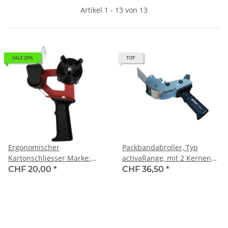
Artikel 1 - 13 von 13
SALE 20%
TOP
Ergonomischer
Packbandabroller, Typ
Kartonschliesser Marke:
activaRange, mit 2 Kernen
NICOPAC 50 mm - feste
und Sicherheitsmesser,
CHF 20,00
*
CHF 36,50
*
Klinge
Abroller für 50-150 Lfm
Packband