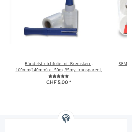
Bündelstretchfolie mit Bremskern,
SEMYTO
100mm(140mm) x 150m, 35my, transparent,
B
Standard 150% (30 RL pro Karton), inkl. 1 Abroller
pro Karton
CHF 5,00
*