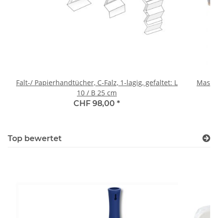
Falt-/ Papierhandtücher, C-Falz, 1-lagig, gefaltet: L
Maschi
10 / B 25 cm
CHF 98,00
*
Top bewertet