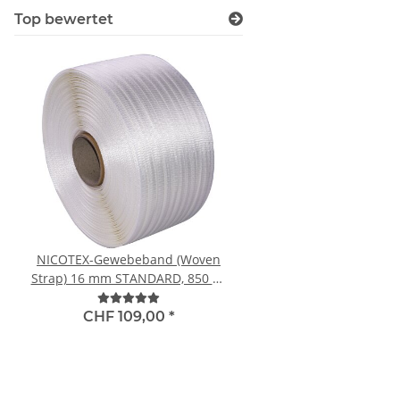
Top bewertet
NICOTEX-Gewebeband (Woven
Hand-Stretchfolie, 
Strap) 16 mm STANDARD, 850 m,
300m, 23 my, Standar
450 kg Reissfestigkeit
transparent
CHF 109,00
*
CHF 14,50
*