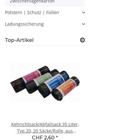
Zwischenlagenkarton
Polstern | Schutz | Füllen
Ladungssicherung
Top-Artikel
Kehrichtsack/Abfallsack 35 Liter,
Bandabroller, tragba
Typ 20, 20 Säcke/Rolle, aus
Seitenscheiben 
recyceltes PE
Geräteschale für Polyest
CHF 2,60
*
CHF 179,90