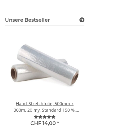
Kraftband geweb
Fadenstrukturband und
Bänder, Kerndurchmes
Unsere Bestseller
mm
Hand-Stretchfolie, 500mm x
Bündelstretchfolie
300m, 20 my, Standard 150 %,
Bremskern, 100mm(1
transparent
150m, 23 my, Standard 150% (40
CHF 3,50
*
RL pro Karton), inkl. 1
CHF 14,00
*
pro Karton