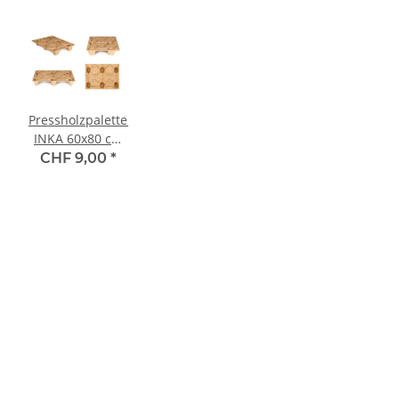
Pressholzpaletten
INKA 60x80 cm
F64
CHF 9,00
*