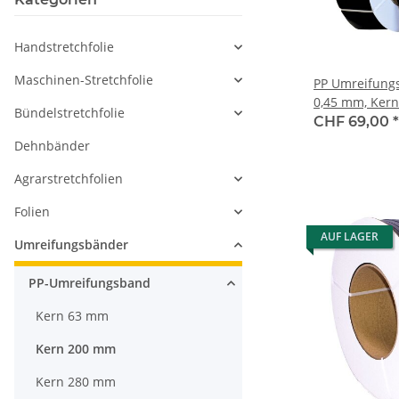
Handstretchfolie
Maschinen-Stretchfolie
PP Umreifung
0,45 mm, Kern
Bündelstretchfolie
Reisskraft 90 
CHF 69,00
*
Dehnbänder
Agrarstretchfolien
Folien
AUF LAGER
Umreifungsbänder
PP-Umreifungsband
Kern 63 mm
Kern 200 mm
Kern 280 mm