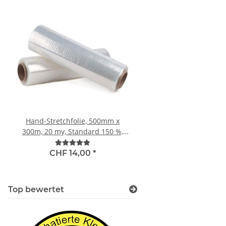
Hand-Stretchfolie, 500mm x
Falt-/ Papierhandtücher
300m, 20 my, Standard 150 %,
1-lagig, gefaltet: L 10 
transparent
CHF 98,00
*
CHF 14,00
*
Top bewertet