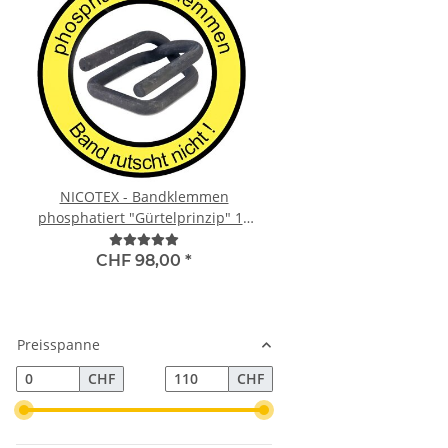
NICOTEX - Bandklemmen
NICOTEX-Gewebeband
phosphatiert "Gürtelprinzip" 16
Strap) 16 mm STANDAR
mm Typ Bf5 800 kg
450 kg Reissfestig
CHF 98,00
*
CHF 109,00
Preisspanne
CHF
CHF