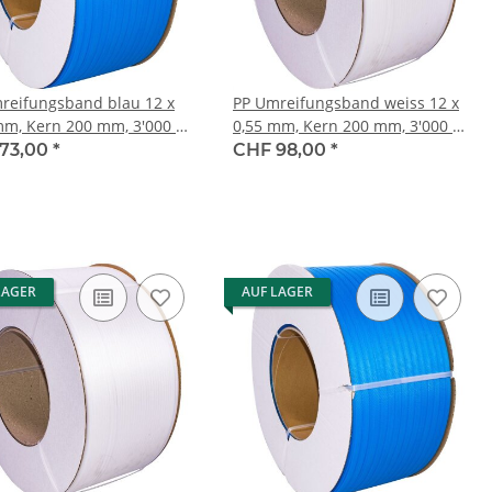
reifungsband blau 12 x
PP Umreifungsband weiss 12 x
mm, Kern 200 mm, 3'000 m
0,55 mm, Kern 200 mm, 3'000 m
kraft 130 Kg
Reisskraft 125 Kg
73,00
*
CHF 98,00
*
LAGER
AUF LAGER