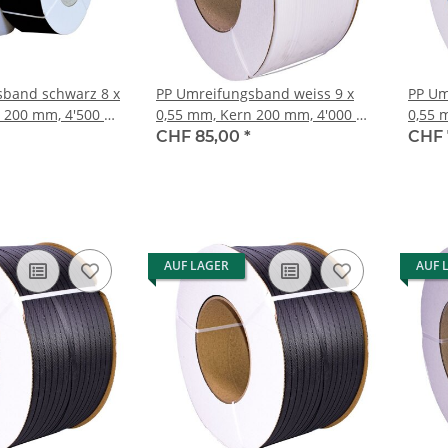
sband schwarz 8 x
PP Umreifungsband weiss 9 x
PP Um
 200 mm, 4'500 m
0,55 mm, Kern 200 mm, 4'000 m
0,55 
Kg
Reisskraft 112 Kg
Reiss
CHF 85,00
*
CHF 
AUF LAGER
AUF 