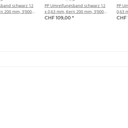
sband schwarz 12
PP Umreifungsband schwarz 12
PP Um
rn 200 mm, 3'000
x 0,63 mm, Kern 200 mm, 3'000
0,63 
130 Kg
m Reisskraft 156 Kg
3'000
CHF 109,00
*
CHF 