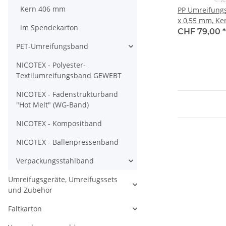
Kern 406 mm
PP Umreifung
x 0,55 mm, Ke
im Spendekarton
m Reisskraft 
CHF 79,00
*
PET-Umreifungsband
NICOTEX - Polyester-
Textilumreifungsband GEWEBT
NICOTEX - Fadenstrukturband
"Hot Melt" (WG-Band)
NICOTEX - Kompositband
NICOTEX - Ballenpressenband
Verpackungsstahlband
Umreifugsgeräte, Umreifugssets
und Zubehör
Faltkarton