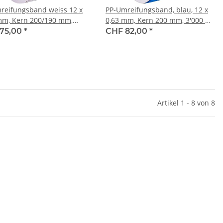
reifungsband weiss 12 x
PP-Umreifungsband, blau, 12 x
mm, Kern 200/190 mm,
0,63 mm, Kern 200 mm, 3'000 m,
 m Reisskraft 156 Kg
Reisskraft 140 Kg
75,00
*
CHF 82,00
*
Artikel 1 - 8 von 8