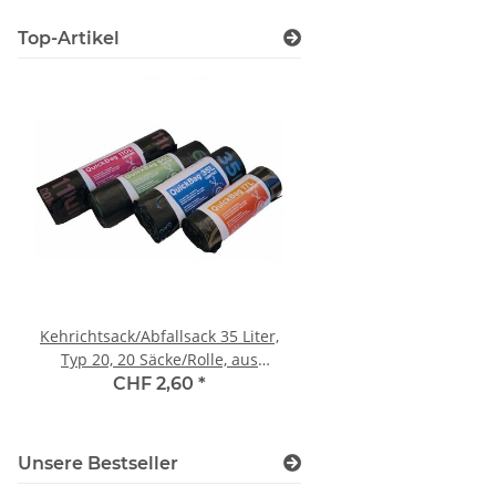
Top-Artikel
Kehrichtsack/Abfallsack 35 Liter,
PET Umreifungsband gr
Typ 20, 20 Säcke/Rolle, aus
1,0 mm, Kern 406/150 
recyceltes PE
m Reisskraft 800
CHF 2,60
*
CHF 113,25
*
Unsere Bestseller