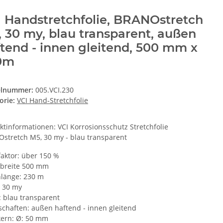
 Handstretchfolie, BRANOstretch
 30 my, blau transparent, außen
tend - innen gleitend, 500 mm x
0m
elnummer:
005.VCI.230
orie:
VCI Hand-Stretchfolie
ktinformationen: VCI Korrosionsschutz Stretchfolie
stretch M5, 30 my - blau transparent
aktor: über 150 %
nbreite 500 mm
nlänge: 230 m
: 30 my
: blau transparent
schaften: außen haftend - innen gleitend
ern: Ø: 50 mm