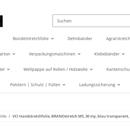
Bündelstretchfolie
Dehnbänder
Agrarstretch
karton
Verpackungsmaschinen
Klebebänder
tel
Wellpappe auf Rollen / Holzwolle
Kantenschut
Polstern | Schutz | Füllen
Ladungssicherung
olie
VCI Handstretchfolie, BRANOstretch M5, 30 my, blau transparent,