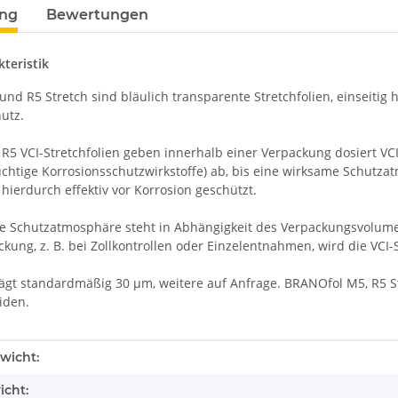
ung
Bewertungen
teristik
d R5 Stretch sind bläulich transparente Stretchfolien, einseitig h
utz.
5 VCI-Stretchfolien geben innerhalb einer Verpackung dosiert VCI-I
lüchtige Korrosionsschutzwirkstoffe) ab, bis eine wirksame Schutz
hierdurch effektiv vor Korrosion geschützt.
e Schutzatmosphäre steht in Abhängigkeit des Verpackungsvolumen
ckung, z. B. bei Zollkontrollen oder Einzelentnahmen, wird die VC
rägt standardmäßig 30 µm, weitere auf Anfrage. BRANOfol M5, R5 S
iden.
enschaft
wicht:
icht: