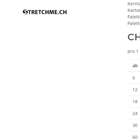
Kernl
Karto
Palet
Palet
CH
pro 1 
ab
6
12
18
24
30
60