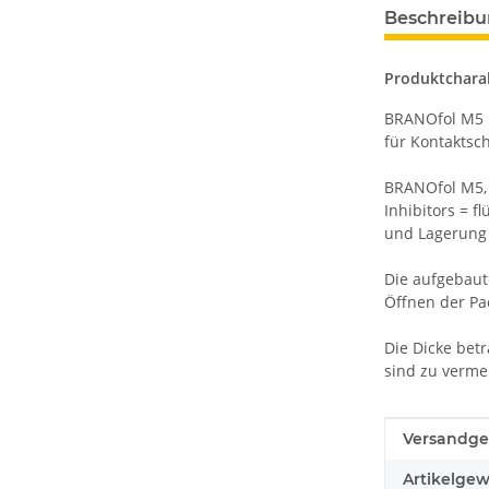
Beschreib
Produktcharak
BRANOfol M5 un
für Kontaktsch
BRANOfol M5, R
Inhibitors = f
und Lagerung 
Die aufgebaut
Öffnen der Pa
Die Dicke bet
sind zu verme
Produkteig
Wert
Versandge
Artikelgew