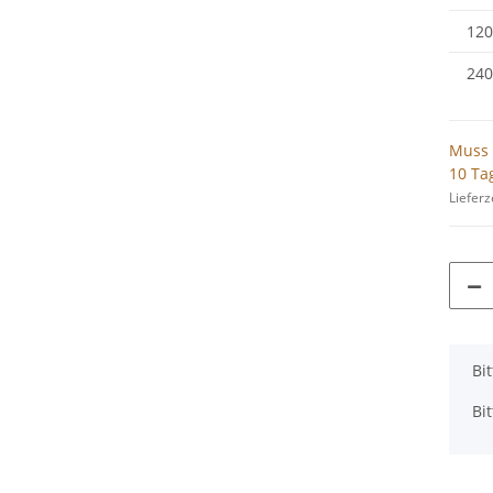
120
240
Muss 
10 Ta
Lieferz
x
Bi
Bi