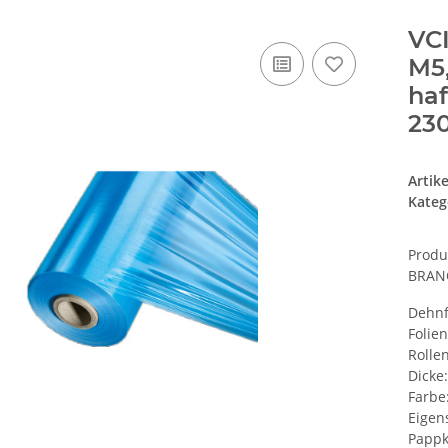
VCI
M5,
haf
23
Artik
Kateg
Produ
BRANO
Dehnf
Folie
Rolle
Dicke
Farbe
Eigen
Pappk